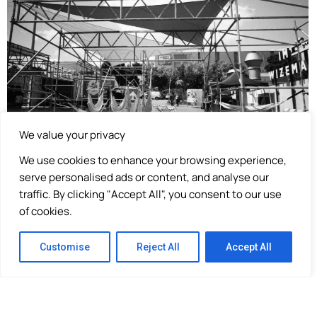
We value your privacy
We use cookies to enhance your browsing experience,
serve personalised ads or content, and analyse our
traffic. By clicking "Accept All", you consent to our use
of cookies.
Customise
Reject All
Accept All
Wir sind RAOUL PRO
ductions